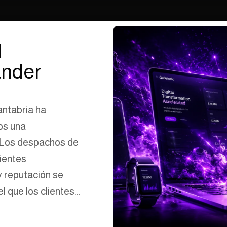
l
ander
antabria ha
os una
. Los despachos de
ientes
y reputación se
 que los clientes...