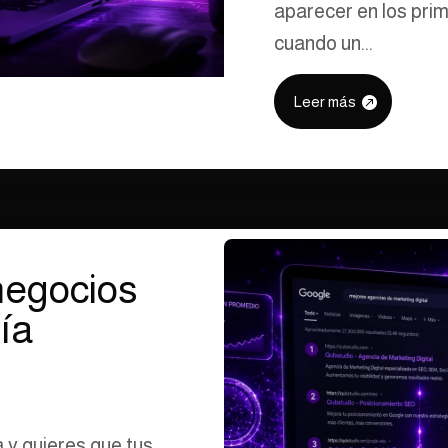
aparecer en los pri
cuando un...
Leer más
negocios
ía
a y quieres que tus