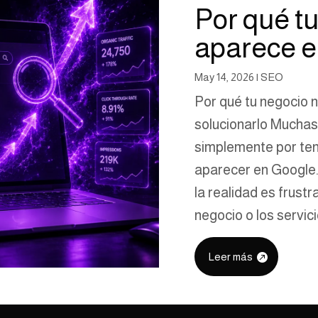
Por qué t
aparece e
May 14, 2026
|
SEO
Por qué tu negocio 
solucionarlo Mucha
simplemente por ten
aparecer en Google.
la realidad es frust
negocio o los servici
Leer más