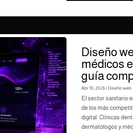
Diseño web
médicos e
guía comp
Abr 10, 2026
|
Diseño web
El sector sanitario 
de los más competit
digital. Clínicas den
dermatólogos y médi